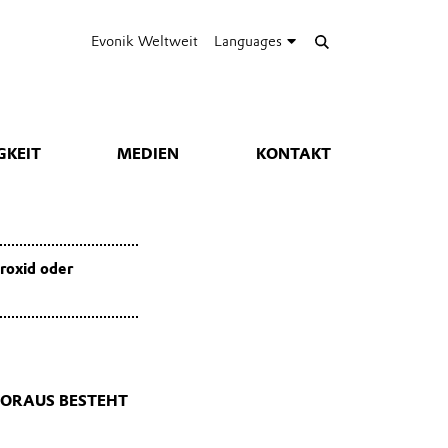
Evonik Weltweit
Languages
GKEIT
MEDIEN
KONTAKT
roxid oder
WORAUS BESTEHT
 (z. B. 500 g von 1