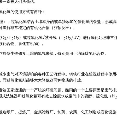
来一直被人们所低估。
氧化氢的使用方式有两种：
处理），过氧化氢结合土壤本身的或单独添加的催化量的铁盐，形成
可降解非常稳定的有机化合物（芬顿反应）。
（O
/H
O
）或过氧化氢/紫外线（H
O
/UV）进行氧化处理非常
3
2
2
2
2
族化合物、氯化有机物）。
作原位生物修复土壤的氧气来源，特别是用于消除碳氢化合物。
减少废气对环境影响的各种工艺流程中。钢铁行业在酸洗过程中使用
，而过氧化氢则能够大大降低这两种物质的排放。
发达国家遭遇的一个严峻的环境问题。酸雨的一个主要原因是废气排
湿式洗涤器和过氧化氢可有效去除废水或废气中的硫醇、硫化氢（H
2
低造纸厂、提炼厂、金属冶炼厂、制药、农药、化工制造或石化设施