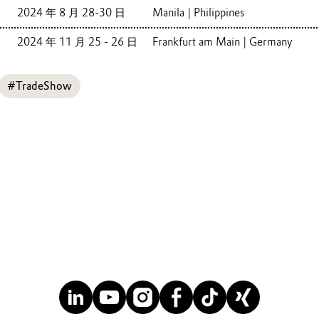
2024 年 8 月 28-30 日
Manila | Philippines
2024 年 11 月 25 - 26 日
Frankfurt am Main | Germany
#TradeShow