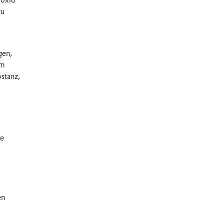
u
gen,
Im
stanz,
ie
en