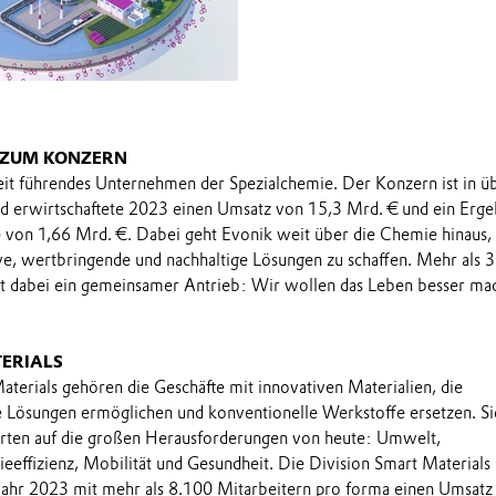
 ZUM KONZERN
eit führendes Unternehmen der Spezialchemie. Der Konzern ist in ü
d erwirtschaftete 2023 einen Umsatz von 15,3 Mrd. € und ein Erge
 von 1,66 Mrd. €. Dabei geht Evonik weit über die Chemie hinaus,
e, wertbringende und nachhaltige Lösungen zu schaffen. Mehr als 
et dabei ein gemeinsamer Antrieb: Wir wollen das Leben besser ma
ERIALS
aterials gehören die Geschäfte mit innovativen Materialien, die
 Lösungen ermöglichen und konventionelle Werkstoffe ersetzen. Si
ten auf die großen Herausforderungen von heute: Umwelt,
ieeffizienz, Mobilität und Gesundheit. Die Division Smart Materials
sjahr 2023 mit mehr als 8.100 Mitarbeitern pro forma einen Umsatz