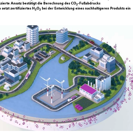
izierte Ansatz bestätigt die Berechnung des CO
-Fußabdrucks
2
etzt zertifiziertes H
O
bei der Entwicklung eines nachhaltigeren Produkts ein
2
2