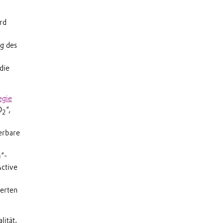
rd
g des
die
egie
O
“,
2
erbare
“-
ctive
erten
lität,