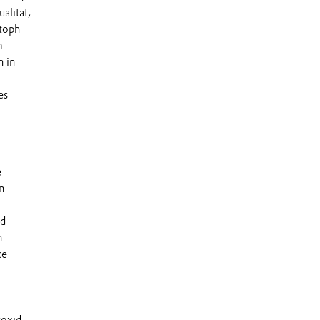
ualität,
stoph
m
n in
es
e
n
nd
n
ce
roxid