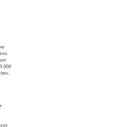
ber
bnis
 um
33.000
chen,
e
 von