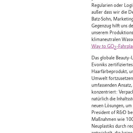
Regularien oder Logis
außer dass wir die D
Batz-Sohn, Marketing
Gegenzug hilft uns 
unserem Produktions
klimaneutralen Wasse
Way to GO
-Fahrpla
2
Das globale Beauty-
Evoniks zertifizierte
Haarfärbeprodukt, um
Umwelt fortzusetzen.
umfassenden Ansatz, 
konzentriert: Verpac
natürlich die Inhalts
neuen Lösungen, um p
President of R&D bei
Maßnahmen wie 100%
Neuplastiks durch re
entwickelt, die keine