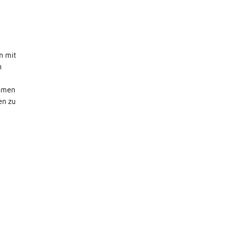
n mit
n
ehmen
en zu