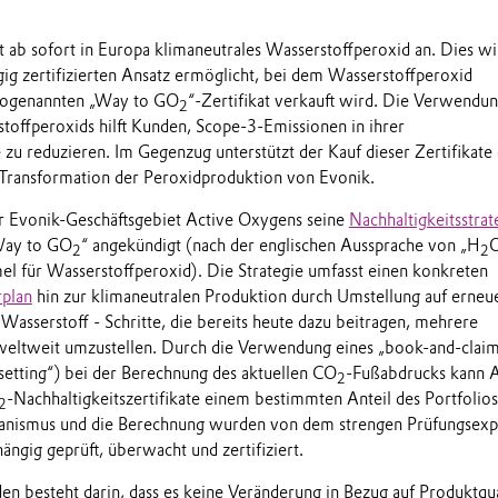
t ab sofort in Europa klimaneutrales Wasserstoffperoxid an. Dies wi
ig zertifizierten Ansatz ermöglicht, bei dem Wasserstoffperoxid
ogenannten „Way to GO
“-Zertifikat verkauft wird. Die Verwendun
2
stoffperoxids hilft Kunden, Scope-3-Emissionen in ihrer
zu reduzieren. Im Gegenzug unterstützt der Kauf dieser Zertifikate 
 Transformation der Peroxidproduktion von Evonik.
r Evonik-Geschäftsgebiet Active Oxygens seine
Nachhaltigkeitsstrat
Way to GO
“ angekündigt (nach der englischen Aussprache von „H
2
2
l für Wasserstoffperoxid). Die Strategie umfasst einen konkreten
rplan
hin zur klimaneutralen Produktion durch Umstellung auf erneu
Wasserstoff - Schritte, die bereits heute dazu beitragen, mehrere
weltweit umzustellen. Durch die Verwendung eines „book-and-claim
etting“) bei der Berechnung des aktuellen CO
-Fußabdrucks kann A
2
-Nachhaltigkeitszertifikate einem bestimmten Anteil des Portfolios
2
nismus und die Berechnung wurden von dem strengen Prüfungsexp
ngig geprüft, überwacht und zertifiziert.
en besteht darin, dass es keine Veränderung in Bezug auf Produktqua