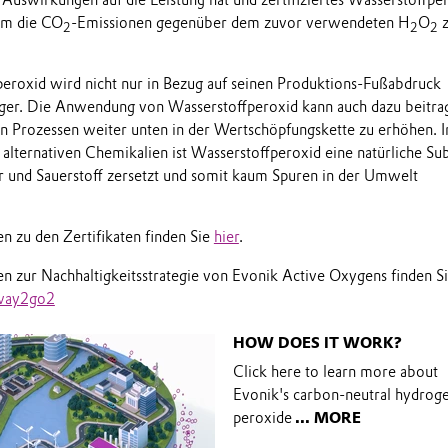
um die CO
-Emissionen gegenüber dem zuvor verwendeten H
O
z
2
2
2
eroxid wird nicht nur in Bezug auf seinen Produktions-Fußabdruck
ger. Die Anwendung von Wasserstoffperoxid kann auch dazu beitra
on Prozessen weiter unten in der Wertschöpfungskette zu erhöhen. 
 alternativen Chemikalien ist Wasserstoffperoxid eine natürliche Sub
er und Sauerstoff zersetzt und somit kaum Spuren in der Umwelt
n zu den Zertifikaten finden Sie
hier
.
n zur Nachhaltigkeitsstrategie von Evonik Active Oxygens finden S
/way2go2
HOW DOES IT WORK?
Click here to learn more about
Evonik's carbon-neutral hydrog
peroxide
... MORE