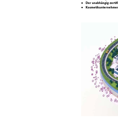
Der unabhängig zertif
Kosmetikunternehmen s