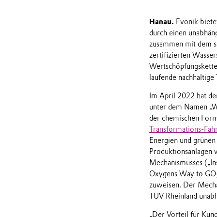
Hanau.
Evonik biete
durch einen unabhäng
zusammen mit dem s
zertifizierten Wasser
Wertschöpfungskette 
laufende nachhaltige
Im April 2022 hat de
unter dem Namen „
der chemischen Forme
Transformations-Fah
Energien und grünen 
Produktionsanlagen 
Mechanismusses („Ins
Oxygens Way to GO
zuweisen. Der Mecha
TÜV Rheinland unabhä
„Der Vorteil für Kund