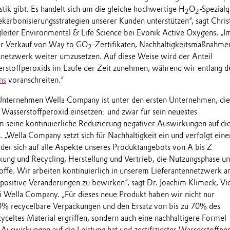
tik gibt. Es handelt sich um die gleiche hochwertige H
O
-Spezialq
2
2
ekarbonisierungsstrategien unserer Kunden unterstützen“, sagt Chri
leiter Environmental & Life Science bei Evonik Active Oxygens. „I
der Verkauf von Way to GO
-Zertifikaten, Nachhaltigkeitsmaßnahme
2
netzwerk weiter umzusetzen. Auf diese Weise wird der Anteil
rstoffperoxids im Laufe der Zeit zunehmen, während wir entlang d
ns
voranschreiten.“
Unternehmen Wella Company ist unter den ersten Unternehmen, die
s Wasserstoffperoxid einsetzen: und zwar für sein neuestes
 seine kontinuierliche Reduzierung negativer Auswirkungen auf di
 „Wella Company setzt sich für Nachhaltigkeit ein und verfolgt eine
der sich auf alle Aspekte unseres Produktangebots von A bis Z
kung und Recycling, Herstellung und Vertrieb, die Nutzungsphase u
stoffe. Wir arbeiten kontinuierlich in unserem Lieferantennetzwerk a
ositive Veränderungen zu bewirken“, sagt Dr. Joachim Klimeck, Vi
 Wella Company. „Für dieses neue Produkt haben wir nicht nur
 recycelbare Verpackungen und den Ersatz von bis zu 70% des
cyceltes Material ergriffen, sondern auch eine nachhaltigere Formel
 Auswirkungen auf die Leistung hat und zertifiziertes Wasserstoffpe