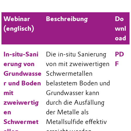
Webinar
Beschreibung
Do
(englisch)
wnl
oad
In‑situ‑Sani
Die in-situ Sanierung
PD
erung von
von mit zweiwertigen
F
Grundwasse
Schwermetallen
r und Boden
belastetem Boden und
mit
Grundwasser kann
zweiwertig
durch die Ausfällung
en
der Metalle als
Schwermet
Metallsulfide effektiv