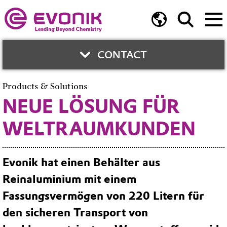
CONTACT
Products & Solutions
CONTACT PERSON
NEUE LÖSUNG FÜR
WELTRAUMKUNDEN
Anna Kunkel
Marketing Specialty Products
Evonik hat einen Behälter aus
Telefon:
+49 6181 59 4260
Reinaluminium mit einem
E-Mail
Fassungsvermögen von 220 Litern für
den sicheren Transport von