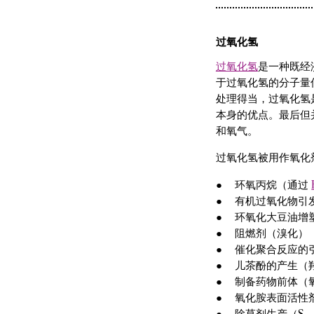
过氧化氢
过氧化氢
是一种既经
于过氧化氢的分子量
处理得当，过氧化氢
本身的优点。最后但
和氧气。
过氧化氢被用作氧化
环氧丙烷（通过
有机过氧化物引
环氧化大豆油增
阻燃剂（溴化）
催化聚合反应的
儿茶酚的产生（
制备药物前体（
氧化胺表面活性
除草剂生产（S-