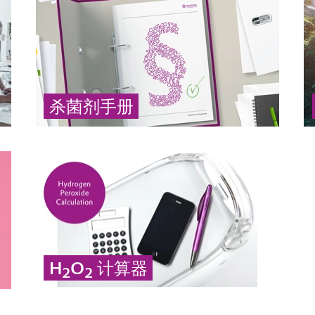
杀菌剂手册
我们的过氧化氢和过氧乙酸产品是授权的杀菌
剂，在各种应用中用于消毒 (英语)
... 更多
H
O
计算器
2
2
根据质量浓度计算过氧化氢的密度。
... 更多