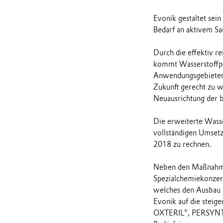
Evonik gestaltet sei
Bedarf an aktivem Sau
Durch die effektiv 
kommt Wasserstoffper
Anwendungsgebieten 
Zukunft gerecht zu 
Neuausrichtung der b
Die erweiterte Wasse
vollständigen Umsetz
2018 zu rechnen.
Neben den Maßnahmen
Spezialchemiekonzern
welches den Ausbau d
Evonik auf die stei
OXTERIL®, PERSYNT®