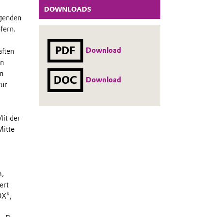
DOWNLOADS
igenden
fern.
PDF
Download
aften
en
n
DOC
Download
zur
it der
Mitte
m,
ert
OX®,