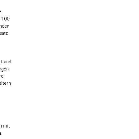
e
r 100
enden
satz
rt und
ungen
re
eitern
n mit
n