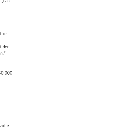
. „Das
trie
t der
n.“
950.000
volle