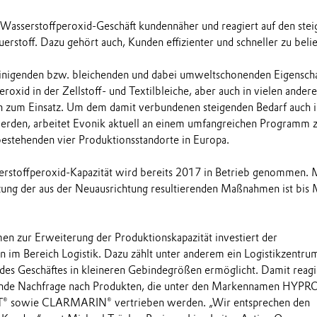
n Wasserstoffperoxid-Geschäft kundennäher und reagiert auf den ste
erstoff. Dazu gehört auch, Kunden effizienter und schneller zu belie
reinigenden bzw. bleichenden und dabei umweltschonenden Eigensch
oxid in der Zellstoff- und Textilbleiche, aber auch in vielen ander
zum Einsatz. Um dem damit verbundenen steigenden Bedarf auch i
werden, arbeitet Evonik aktuell an einem umfangreichen Programm 
estehenden vier Produktionsstandorte in Europa.
rstoffperoxid-Kapazität wird bereits 2017 in Betrieb genommen. M
ung der aus der Neuausrichtung resultierenden Maßnahmen ist bis 
 zur Erweiterung der Produktionskapazität investiert der
 im Bereich Logistik. Dazu zählt unter anderem ein Logistikzentru
es Geschäftes in kleineren Gebindegrößen ermöglicht. Damit reagi
gende Nachfrage nach Produkten, die unter den Markennamen HYPR
 sowie CLARMARIN® vertrieben werden. „Wir entsprechen den