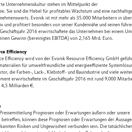
rte Unternehmenskultur stehen im Mittelpunkt der
e. Sie sind die Hebel für profitables Wachstum und eine nachhaltig
nehmenswerts. Evonik ist mit mehr als 35.000 Mitarbeitern in übe
iv und profitiert besonders von seiner Kundennähe und seinen führ
 Geschäftsjahr 2016 erwirtschaftete das Unternehmen bei einem Um
einen Gewinn (bereinigtes EBITDA) von 2,165 Mrd. Euro.
ce Efficiency
e Efficiency wird von der Evonik Resource Efficiency GmbH gefüh
materialien für umweltfreundliche und energieeffiziente Systemlös
or, die Farben-, Lack-, Klebstoff- und Bauindustrie und viele weite
ment erwirtschaftete im Geschäftsjahr 2016 mit rund 9.000 Mitarb
 4,5 Milliarden €.
s
 Pressemitteilung Prognosen oder Erwartungen äußern oder unsere
t betreffen, können diese Prognosen oder Erwartungen der Aussage
annten Risiken und Ungewissheit verbunden sein. Die tatsächliche