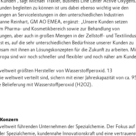
 Kunden“, sagt Michael Träxler, Business Line Leiter Active Oxygens
nden begleiten zu können ist uns dabei ebenso wichtig wie den
ngen an Serviceleistungen in den unterschiedlichen Industrien
anne Reinhart, GM AO EMEA, ergänzt: „Unsere Kunden setzen
im Pharma- und Kosmetikbereich sowie zur Behandlung von
ngen, aber auch in großen Mengen in der Zellstoff- und Textilindus
st es, auf die sehr unterschiedlichen Bedürfnisse unserer Kunden zu
sam mit ihnen an Lösungskonzepten für die Zukunft zu arbeiten. Mi
ropa sind wir noch schneller und flexibler und noch näher am Kunde
 weltweit größten Hersteller von Wasserstoffperoxid. 13
ie weltweit verteilt sind, sichern mit einer Jahreskapazität von ca. 
e Belieferung mit Wasserstoffperoxid (H2O2).
 Konzern
 weltweit führenden Unternehmen der Spezialchemie. Der Fokus auf
 der Spezialchemie, kundennahe Innovationskraft und eine vertrauens