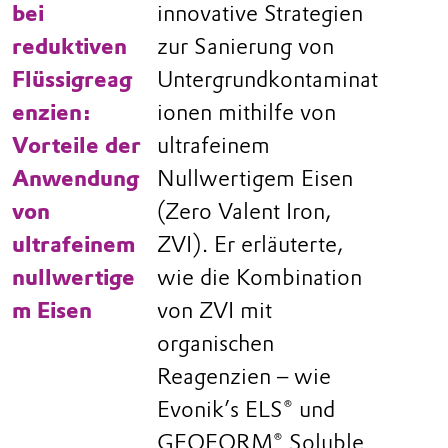
bei
innovative Strategien
reduktiven
zur Sanierung von
Flüssigreag
Untergrundkontaminat
enzien:
ionen mithilfe von
Vorteile der
ultrafeinem
Anwendung
Nullwertigem Eisen
von
(Zero Valent Iron,
ultrafeinem
ZVI). Er erläuterte,
nullwertige
wie die Kombination
m Eisen
von ZVI mit
organischen
Reagenzien – wie
Evonik’s ELS® und
GEOFORM® Soluble