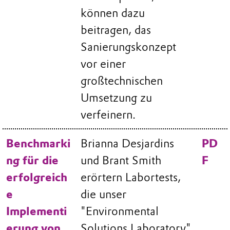
können dazu
beitragen, das
Sanierungskonzept
vor einer
großtechnischen
Umsetzung zu
verfeinern.
Benchmarki
Brianna Desjardins
PD
ng für die
und Brant Smith
F
erfolgreich
erörtern Labortests,
e
die unser
Implementi
"Environmental
erung von
Solutions Laboratory"