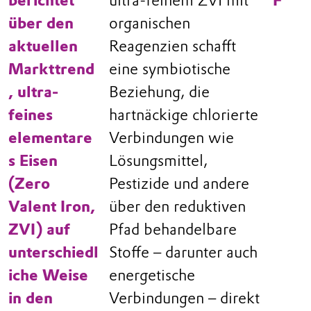
berichtet
ultra-feinem ZVI mit
F
über den
organischen
aktuellen
Reagenzien schafft
Markttrend
eine symbiotische
, ultra-
Beziehung, die
feines
hartnäckige chlorierte
elementare
Verbindungen wie
s Eisen
Lösungsmittel,
(Zero
Pestizide und andere
Valent Iron,
über den reduktiven
ZVI) auf
Pfad behandelbare
unterschiedl
Stoffe – darunter auch
iche Weise
energetische
in den
Verbindungen – direkt