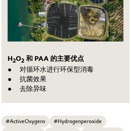
钠）。使用无氯消毒剂可避免形成有毒
活性成分的 FIFRA 注册产品配方中。
的含氯副产品。
PERACLEAN® Vanguard 是一种环保技
术，它利用过乙酸消除金属、三卤化有
机化合物和相关污染物，并在饮用水应
H
O
和 PAA 的主要优点
用的终端消毒之前降低生物需氧量。过
2
2
对循环水进行环保型消毒
氧乙酸是一种强氧化剂，在许多工业环
抗菌效果
境中用于消除不需要的水污染物，其氧
去除异味
化能力可用于饮用水处理。
PERACLEAN® Vanguard 已通过 NSF®
认证，可用作氧化剂和膜清洗剂，并获
得有机认证。
#ActiveOxygens
#Hydrogenperoxide