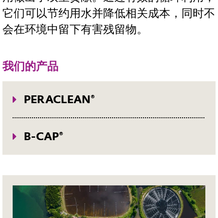
它们可以节约用水并降低相关成本，同时不
会在环境中留下有害残留物。
我们的产品
PERACLEAN®
过氧乙酸制剂对多种有害水生生物以及
在工业生产过程中造成问题的生物有
B-CAP®
效。过氧乙酸溶液可用于各种水处理应
B-CAP® 抗菌剂牌号已在美国环保署
用，如冷却水处理、工业废水或城市污
（EPA）注册，可用于控制冷却水和工
水处理。废水在排放前通常要进行消
艺水系统中的生物污垢、造纸厂中的杀
毒，以去除病原体。含有过氧乙酸的产
菌剂以及一般粘泥控制。某些牌号已注
品可替代常见的氯基消毒剂（如次氯酸
册用于生产，可用于任何以过氧化氢为